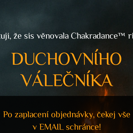
uji, že sis věnovala Chakradance™ ri
DUCHOVNÍHO
VÁLEČNÍKA
Po zaplacení objednávky, čekej vše
v EMAIL schránce!