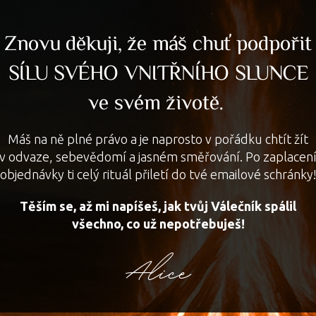
Znovu děkuji, že máš chuť podpořit
SÍLU SVÉHO VNITŘNÍHO SLUNCE
ve svém životě.
Máš na ně plné právo a je naprosto v pořádku chtít žít
v odvaze, sebevědomí a jasném směřování.
Po zaplacen
objednávky ti celý rituál přiletí do tvé emailové schránky
Těším se, až mi napíšeš, jak tvůj Válečník spálil
všechno, co už nepotřebuješ!
Alice