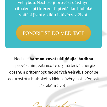
velrybou. Nech se jí provést očistným
rituálem, při kterém ti předá dar hluboké
vnitřní jistoty, klidu i důvěry v život.
PONOŘIT SE DO MEDITACE
Nech se
harmonizovat uklidňující hudbou
a provázením, zatímco tě objímá léčivá energie
oceánu a přítomnost
moudrých velryb.
Ponoř se
do prostoru hlubokého klidu, důvěry a otevřenosti
zázrakům života.
Co tě čeká?