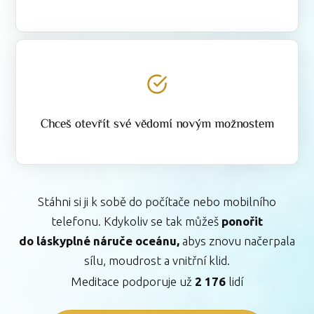
Chceš otevřít své vědomí novým možnostem
Stáhni si ji k sobě do počítače nebo mobilního
telefonu. Kdykoliv se tak můžeš
ponořit
do láskyplné náruče oceánu,
abys znovu načerpala
sílu, moudrost a vnitřní klid.
Meditace podporuje už
2 176
lidí