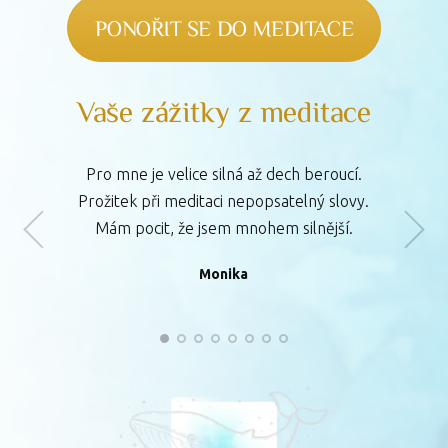
PONOŘIT SE DO MEDITACE
Vaše zážitky z meditace
Pro mne je velice silná až dech beroucí.
Prožitek při meditaci nepopsatelný slovy.
Mám pocit, že jsem mnohem silnější.
Zuzka
Alena
Věra
Katarína
Monika
Pavlína
Jana
Hana