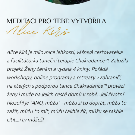
Alice Kirš
MEDITACI PRO TEBE VYTVOŘILA
Alice Kirš je milovnice lehkosti, vášnivá cestovatelka
a facilitátorka taneční terapie Chakradance™. Založila
projekt Ženy ženám a vydala 4 knihy. Pořádá
workshopy, online programy a retreaty v zahraničí,
na kterých s podporou tance Chakradance™ provází
ženy i muže na jejich cestě domů v sobě. Její životní
filozofií je "ANO, můžu" - můžu si to dopřát, můžu to
zažít, můžu to mít, můžu takhle žít, můžu se takhle
cítit...i ty můžeš!