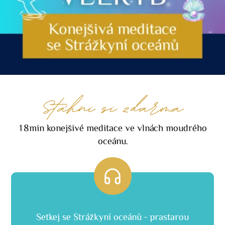
Stáhni si zdarma
18min konejšivé meditace ve vlnách moudrého
oceánu.
Setkej se Strážkyní oceánů - prastarou