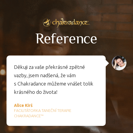
Reference
Děkuji za vaše překrásné zpětné
vazby, jsem nadšená, že vám
s Chakradance můžeme vnášet tolik
krásného do života!
Alice Kirš
FACILITÁTORKA TANEČNÍ TERAPIE
CHAKRADANCE™