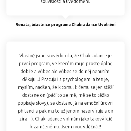
souvislosti a uvědomění.
Renata, účastnice programu Chakradance Uvolnění
Vlastně jsme si uvědomila, že Chakradance je
první program, ve kterém mi je prostě úplně
dobře a vůbec ale vůbec se do něj nenutím,
děkuju!!!! Pracuju i s psychologem, a ten je,
myslím, nadšen, že k tomu, k čemu se jen stěží
dostane on (páčí to ze mě, mě se to těžko
popisuje slovy), se dostanu já na emoční úrovni
při tanci a pak mu to už jenom naservíruju a on
zírá :-). Chakradance vnímám jako takový klíč
k zamčenému. Jsem moc vděčná!!!