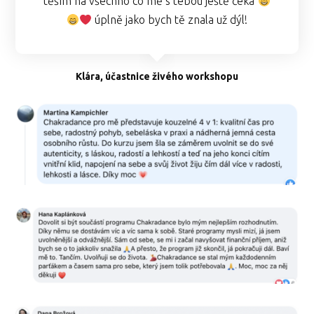
těším na všechno co mě s tebou ještě čeká
úplně jako bych tě znala už dýl!
Klára, účastnice živého workshopu