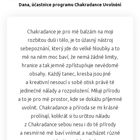
Dana, účastnice programu Chakradance Uvolnění
Chakradance je pro mě balzám na moji
rozbitou duši i tělo, je to úžasný nástroj
sebepoznání, který jde do velké hloubky a to
mě na něm moc baví, že nemá žádné limity,
hranice a tak jemně zpřístupňuje nevědomé
obsahy. Každý tanec, kresba jsou jiné
a kreativní nesoucí v sobě otisk právě té
jedinečné nálady a rozpoložení. Miluji přírodu
a to je pro mě prostor, kde se dokážu příjemně
uvolnit. Chakradance a příroda se mi krásně
prolínají, kolikrát si tu určitou náladu
z Chakradance sebou nesu i do té přírody
a nesmírně mě baví vnímat a nacházet různé