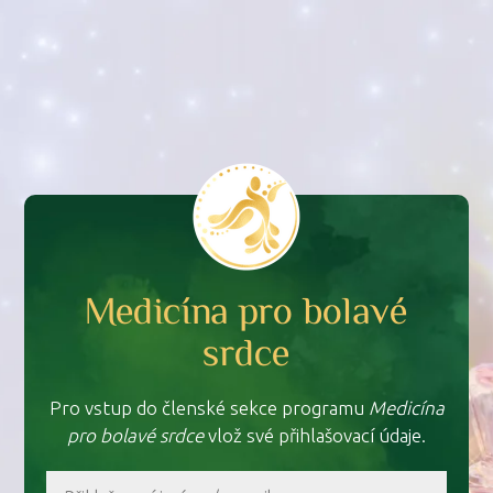
Medicína pro bolavé
srdce
Pro vstup do členské sekce programu
Medicína
pro bolavé srdce
vlož své přihlašovací údaje.