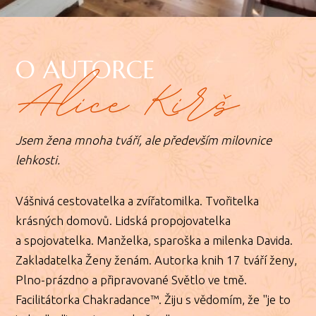
O AUTORCE
Jsem žena mnoha tváří, ale především milovnice
lehkosti.
Vášnivá cestovatelka a zvířatomilka. Tvořitelka
krásných domovů. Lidská propojovatelka
a spojovatelka. Manželka, sparoška a milenka Davida.
Zakladatelka Ženy ženám. Autorka knih 17 tváří ženy,
Plno-prázdno a připravované Světlo ve tmě.
Facilitátorka Chakradance™. Žiju s vědomím, že "je to