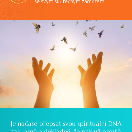
se svým skutečným záměrem.
Je načase přepsat svou spirituální DNA
tak jasně a důkladně, že pak už prostě