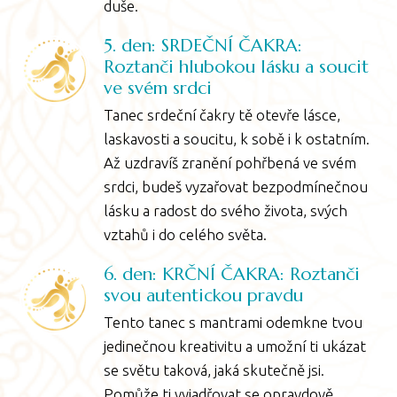
duše.
5. den: SRDEČNÍ ČAKRA:
Roztanči hlubokou lásku a soucit
ve svém srdci
Tanec srdeční čakry tě otevře lásce,
laskavosti a soucitu, k sobě i k ostatním.
Až uzdravíš zranění pohřbená ve svém
srdci, budeš vyzařovat bezpodmínečnou
lásku a radost do svého života, svých
vztahů i do celého světa.
6. den: KRČNÍ ČAKRA: Roztanči
svou autentickou pravdu
Tento tanec s mantrami odemkne tvou
jedinečnou kreativitu a umožní ti ukázat
se světu taková, jaká skutečně jsi.
Pomůže ti vyjadřovat se opravdově