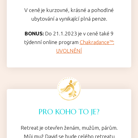
V ceně je kurzovné, krásné a pohodlné
ubytování a vynikající plná penze.
BONUS:
Do 21.1.2023 je v ceně také 9
týdenní online program
Chakradance™:
UVOLNĚNÍ
PRO KOHO TO JE?
Retreat je otevřen ženám, mužům, párům.
Můj muž David se bude celého retreatu