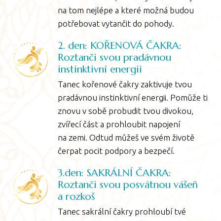
na tom nejlépe a které možná budou
potřebovat vytančit do pohody.
2. den: KOŘENOVÁ ČAKRA:
Roztanči svou pradávnou
instinktivní energii
Tanec kořenové čakry zaktivuje tvou
pradávnou instinktivní energii. Pomůže ti
znovu v sobě probudit tvou divokou,
zvířecí část a prohloubit napojení
na zemi. Odtud můžeš ve svém životě
čerpat pocit podpory a bezpečí.
3.den: SAKRÁLNÍ ČAKRA:
Roztanči svou posvátnou vášeň
a rozkoš
Tanec sakrální čakry prohloubí tvé