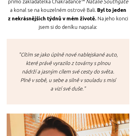
přímo zakladatelka Chakradance™
Natalie Southgate
a konal se na kouzelném ostrově Bali.
Byl to jeden
z nekrásnějších týdnů v mém životě.
Na jeho konci
jsem si do deníku napsala:
"Cítím se jako úplně nové nablejskané auto,
které právě vyrazilo z továrny s plnou
nádrží a jasným cílem své cesty do světa.
Plně v sobě, u sebe a silně v souladu s misí
a vizí své duše."