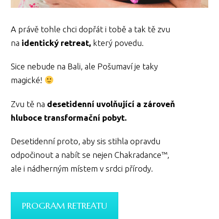
A právě tohle chci dopřát i tobě a tak tě zvu
na
identický retreat,
který povedu.
Sice nebude na Bali, ale Pošumaví je taky
magické!
Zvu tě na
desetidenní uvolňující a zároveň
hluboce transformační pobyt.
Desetidenní proto, aby sis stihla opravdu
odpočinout a nabít se nejen Chakradance™,
ale i nádherným místem v srdci přírody.
PROGRAM RETREATU