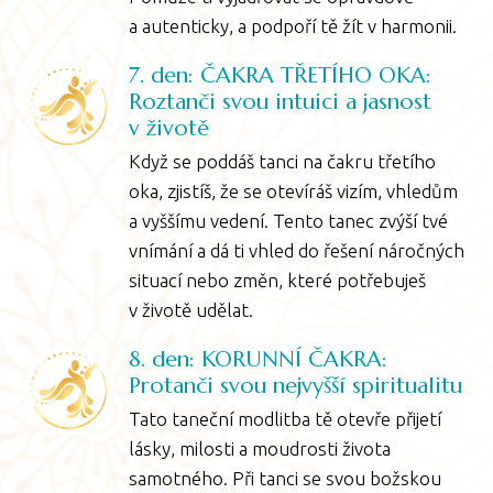
a autenticky, a podpoří tě žít v harmonii.
7. den: ČAKRA TŘETÍHO OKA:
Roztanči svou intuici a jasnost
v životě
Když se poddáš tanci na čakru třetího
oka, zjistíš, že se otevíráš vizím, vhledům
a vyššímu vedení. Tento tanec zvýší tvé
vnímání a dá ti vhled do řešení náročných
situací nebo změn, které potřebuješ
v životě udělat.
8. den: KORUNNÍ ČAKRA:
Protanči svou nejvyšší spiritualitu
Tato taneční modlitba tě otevře přijetí
lásky, milosti a moudrosti života
samotného. Při tanci se svou božskou