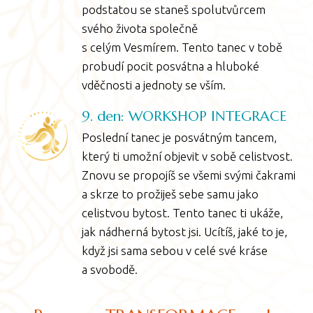
podstatou se staneš spolutvůrcem
svého života společně
s celým Vesmírem. Tento tanec v tobě
probudí pocit posvátna a hluboké
vděčnosti a jednoty se vším.
9. den: WORKSHOP INTEGRACE
Poslední tanec je posvátným tancem,
který ti umožní objevit v sobě celistvost.
Znovu se propojíš se všemi svými čakrami
a skrze to prožiješ sebe samu jako
celistvou bytost. Tento tanec ti ukáže,
jak nádherná bytost jsi. Ucítíš, jaké to je,
když jsi sama sebou v celé své kráse
a svobodě.