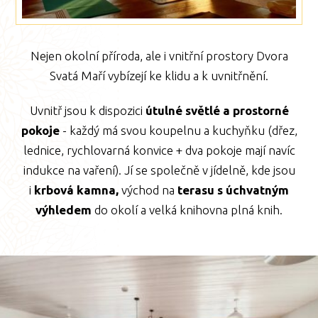
Nejen okolní příroda, ale i vnitřní prostory Dvora
Svatá Maří vybízejí ke klidu a k uvnitřnění.
Uvnitř jsou k dispozici
útulné světlé a prostorné
pokoje
- každý má svou koupelnu a kuchyňku (dřez,
lednice, rychlovarná konvice + dva pokoje mají navíc
indukce na vaření). Jí se společně v jídelně, kde jsou
i
krbová kamna,
východ na
terasu s úchvatným
výhledem
do okolí a velká knihovna plná knih.