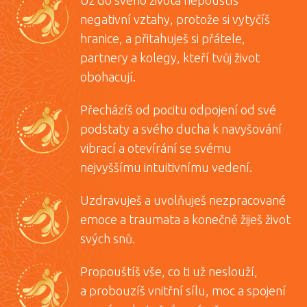
Už do svého života nepouštíš
negativní vztahy, protože si vytyčíš
hranice, a přitahuješ si přátele,
partnery a kolegy, kteří tvůj život
obohacují.
Přecházíš od pocitu odpojení od své
podstaty a svého ducha k navyšování
vibrací a otevírání se svému
nejvyššímu intuitivnímu vedení.
Uzdravuješ a uvolňuješ nezpracované
emoce a traumata a konečně žiješ život
svých snů.
Propouštíš vše, co ti už neslouží,
a probouzíš vnitřní sílu, moc a spojení