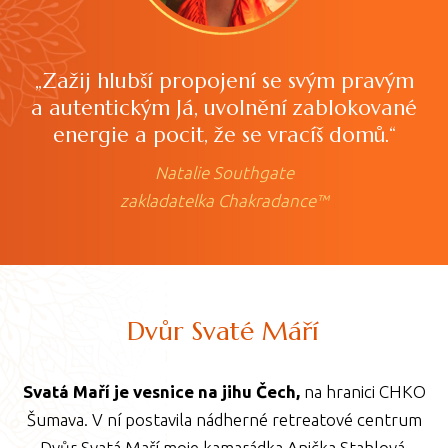
„Zažij hlubší propojení se svým pravým
a autentickým Já, uvolnění zablokované
energie a pocit, že se vracíš domů.“
Natalie Southgate
zakladatelka Chakradance™
Dvůr Svaté Máří
Svatá Maří je vesnice na jihu Čech,
na hranici CHKO
Šumava. V ní postavila nádherné retreatové centrum
Dvůr Svatá Maří moje kamarádka Anička Stahlová.