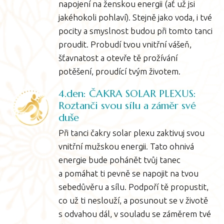
napojení na ženskou energii (ať už jsi
jakéhokoli pohlaví). Stejně jako voda, i tvé
pocity a smyslnost budou při tomto tanci
proudit. Probudí tvou vnitřní vášeň,
šťavnatost a otevře tě prožívání
potěšení, proudící tvým životem.
4.den: ČAKRA SOLAR PLEXUS:
Roztanči svou sílu a záměr své
duše
Při tanci čakry solar plexu zaktivuj svou
vnitřní mužskou energii. Tato ohnivá
energie bude pohánět tvůj tanec
a pomáhat ti pevně se napojit na tvou
sebedůvěru a sílu. Podpoří tě propustit,
co už ti neslouží, a posunout se v životě
s odvahou dál, v souladu se záměrem tvé