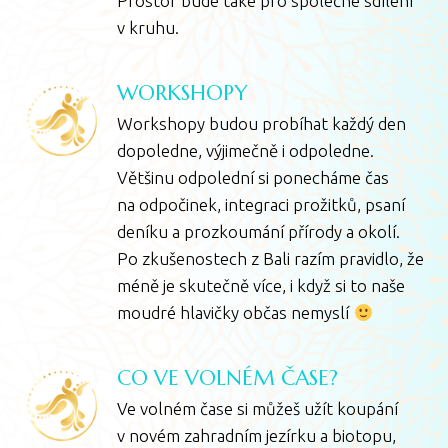
Prostor bude také pro společné sdílení
v kruhu.
WORKSHOPY
Workshopy budou probíhat každý den
dopoledne, výjimečně i odpoledne.
Většinu odpolední si ponecháme čas
na odpočinek, integraci prožitků, psaní
deníku a prozkoumání přírody a okolí.
Po zkušenostech z Bali razím pravidlo, že
méně je skutečně více, i když si to naše
moudré hlavičky občas nemyslí
CO VE VOLNÉM ČASE?
Ve volném čase si můžeš užít koupání
v novém zahradním jezírku a biotopu,