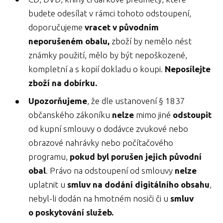
budete odesílat v rámci tohoto odstoupení,
doporučujeme
vracet v původním
neporušeném obalu,
zboží by nemělo nést
známky použití, mělo by být nepoškozené,
kompletní a s kopií dokladu o koupi.
Neposílejte
zboží na dobírku.
Upozorňujeme
, že dle ustanovení § 1837
občanského zákoníku
nelze
mimo jiné
odstoupit
od kupní smlouvy o dodávce zvukové nebo
obrazové nahrávky nebo počítačového
programu,
pokud byl porušen jejich původní
obal
. Právo na odstoupení od smlouvy
nelze
uplatnit u
smluv na dodání digitálního obsahu
,
nebyl-li dodán na hmotném nosiči či u
smluv
o poskytování služeb.