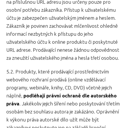
na příslušnou URL adresu jsou určeny pouze pro
osobní potřebu zákazníka. Přístup k uživatelskému
účtu je zabezpečen uživatelským jménem a heslem.
Zákazník je povinen zachovávat mlčenlivost ohledně
informací nezbytných k přístupu do jeho
uživatelského účtu k online produktu či poskytnuté
URL adrese. Prodávající nenese žádnou odpovědnost
za zneužití uživatelského jména a hesla třetí osobou.
5.2. Produkty, které prodávající prostřednictvím
webového rozhraní prodává (online vzdělávací
programy, webináře, knihy, CD, DVD) včetně jejich
náplně,
podléhají právní ochraně dle autorského
práva
. Jakékoliv jejich šíření nebo poskytování třetím
osobám bez souhlasu autora je zakázáno. Oprávnění
k výkonu práva autorské dílo užít může být
zákazníkovi poskytnuto jen na základě licenční