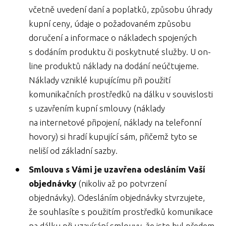
včetně uvedení daní a poplatků, způsobu úhrady
kupní ceny, údaje o požadovaném způsobu
doručení a informace o nákladech spojených
s dodáním produktu či poskytnuté služby. U on-
line produktů náklady na dodání neúčtujeme.
Náklady vzniklé kupujícímu při použití
komunikačních prostředků na dálku v souvislosti
s uzavřením kupní smlouvy (náklady
na internetové připojení, náklady na telefonní
hovory) si hradí kupující sám, přičemž tyto se
neliší od základní sazby.
Smlouva s Vámi je uzavřena odesláním Vaší
objednávky
(nikoliv až po potvrzení
objednávky). Odesláním objednávky stvrzujete,
že souhlasíte s použitím prostředků komunikace
na dálku při uzavírání smlouvy, že jste byl předem