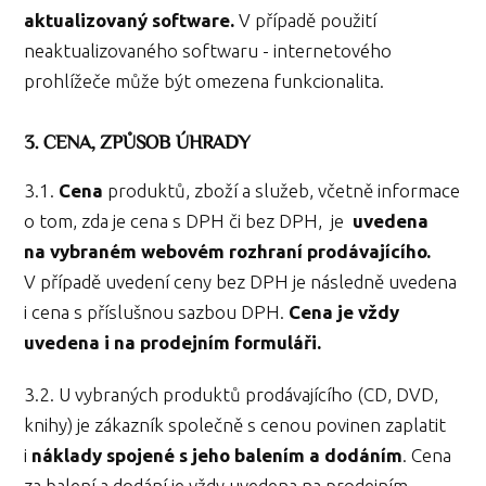
aktualizovaný software.
V případě použití
neaktualizovaného softwaru - internetového
prohlížeče může být omezena funkcionalita.
3. CENA, ZPŮSOB ÚHRADY
3.1.
Cena
produktů, zboží a služeb, včetně informace
o tom, zda je cena s DPH či bez DPH, je
uvedena
na vybraném webovém rozhraní prodávajícího.
V případě uvedení ceny bez DPH je následně uvedena
i cena s příslušnou sazbou DPH.
Cena je vždy
uvedena i na prodejním formuláři.
3.2. U vybraných produktů prodávajícího (CD, DVD,
knihy) je zákazník společně s cenou povinen zaplatit
i
náklady spojené s jeho balením a dodáním
. Cena
za balení a dodání je vždy uvedena na prodejním