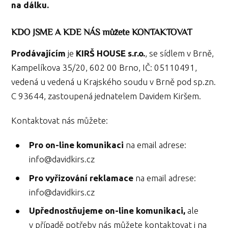
na dálku.
KDO JSME A KDE NÁS
můžete
KONTAKTOVAT
Prodávajícím
je
KIRŠ HOUSE s.r.o.
, se sídlem v Brně,
Kampelíkova 35/20, 602 00 Brno, IČ: 05110491,
vedená u vedená u Krajského soudu v Brně pod sp.zn.
C 93644, zastoupená jednatelem Davidem Kiršem.
Kontaktovat nás můžete:
Pro on-line komunikaci
na email adrese:
info@davidkirs.cz
Pro vyřizování reklamace
na email adrese:
info@davidkirs.cz
Upřednostňujeme on-line komunikaci,
ale
v případě potřeby nás můžete kontaktovat i na