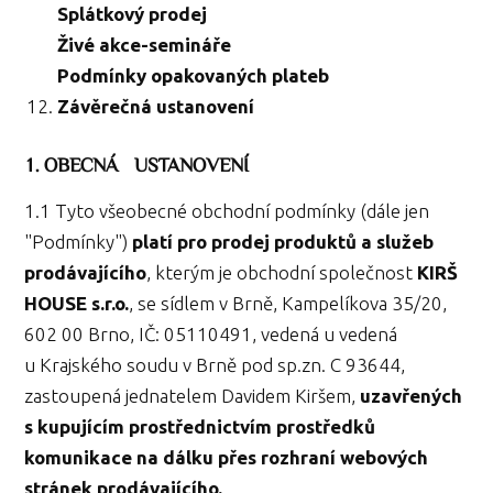
Splátkový prodej
Živé akce-semináře
Podmínky opakovaných plateb
Závěrečná ustanovení
1. OBECNÁ USTANOVENÍ
1.1 Tyto všeobecné obchodní podmínky (dále jen
"Podmínky")
platí pro prodej produktů a služeb
prodávajícího
, kterým je obchodní společnost
KIRŠ
HOUSE s.r.o.
, se sídlem v Brně, Kampelíkova 35/20,
602 00 Brno, IČ: 05110491, vedená u vedená
u Krajského soudu v Brně pod sp.zn. C 93644,
zastoupená jednatelem Davidem Kiršem,
uzavřených
s kupujícím prostřednictvím prostředků
komunikace na dálku přes rozhraní webových
stránek prodávajícího.