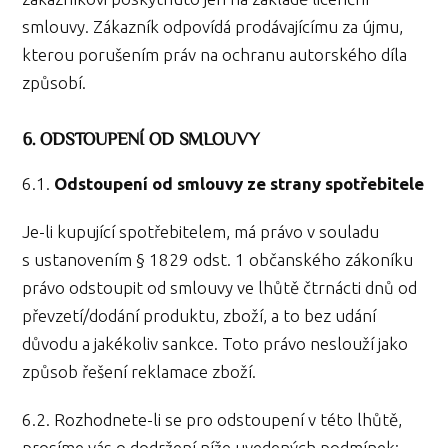
smlouvy. Zákazník odpovídá prodávajícímu za újmu,
kterou porušením práv na ochranu autorského díla
způsobí.
6. ODSTOUPENÍ OD SMLOUVY
6.1.
Odstoupení od smlouvy ze strany spotřebitele
Je-li kupující spotřebitelem, má právo v souladu
s ustanovením § 1829 odst. 1 občanského zákoníku
právo odstoupit od smlouvy ve lhůtě čtrnácti dnů od
převzetí/dodání produktu, zboží, a to bez udání
důvodu a jakékoliv sankce. Toto právo neslouží jako
způsob řešení reklamace zboží.
6.2. Rozhodnete-li se pro odstoupení v této lhůtě,
prosíme vás o dodržení níže uvedených podmínek: