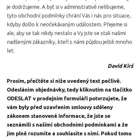
je dodržujeme. A byť si v administrativě nelibujeme,
tyto obchodní podmínky chrání Vás i nás pro situace,
kdyby došlo k neočekávaným událostem. Přejeme si
ale, aby se tak nikdy nestalo a Vy jste se stali našimi
nadšenými zákazníky, kteří s námi půjdou ještě mnoho
let.
David Kirš
Prosím, přečtěte si níže uvedený text pečlivě.
Odesláním objednávky, tedy kliknutím na tlačítko
ODESLAT v prodejním formuláři potvrzujete, že
vám byly před uzavřením smlouvy sděleny
zákonem stanovené informace, že jste se
seznámili s našimi obchodními podmínkami a že
jim plně rozumíte a souhlasíte s nimi. Pokud tomu