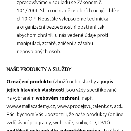
zpracováváme v souladu se Zákonem č.
101/2000 Sb. o ochraně osobních údajů - blíže
čl.10 OP. Neustále vylepšujeme technická
a organizační bezpečnostní opatření tak,
abychom chránili u nás vedené údaje proti
manipulaci, ztrátě, zničení a zásahu
nepovolaných osob.
NAŠE PRODUKTY A SLUŽBY
Označení produktu
(zboží) nebo služby a
popis
jejich hlavních vlastností
jsou vždy specifikované
na vybraném
webovém rozhraní
, např.
www.emailacademy.cz, www.prodejsvujtalent.cz, atd..
Rádi bychom Vás upozornili, že naše produkty (online
vzdělávací programy, webináře, knihy, CD, DVD)
podléhají ochraně dle autorského práva
. Jakékoliv