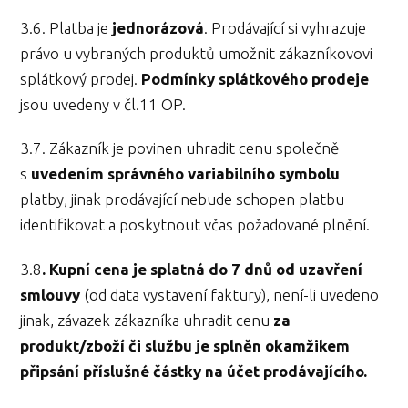
3.6. Platba je
jednorázová
. Prodávající si vyhrazuje
právo u vybraných produktů umožnit zákazníkovovi
splátkový prodej.
Podmínky splátkového prodeje
jsou uvedeny v čl.11 OP.
3.7. Zákazník je povinen uhradit cenu společně
s
uvedením správného variabilního symbolu
platby, jinak prodávající nebude schopen platbu
identifikovat a poskytnout včas požadované plnění.
3.8
. K
upní cena je splatná do 7 dnů od uzavření
smlouvy
(od data vystavení faktury), není-li uvedeno
jinak, závazek zákazníka uhradit cenu
za
produkt/zboží či službu je splněn okamžikem
připsání příslušné částky na účet prodávajícího.