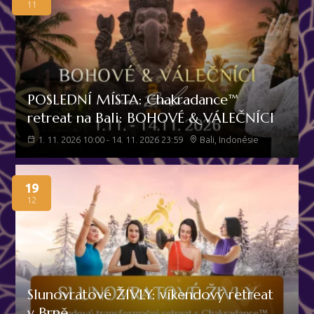
11
POSLEDNÍ MÍSTA: Chakradance™
retreat na Bali: BOHOVÉ & VÁLEČNÍCI
1. 11. 2026 10:00 - 14. 11. 2026 23:59
Bali, Indonésie
19
12
Slunovratové ŽIVLY: víkendový retreat
v Brně