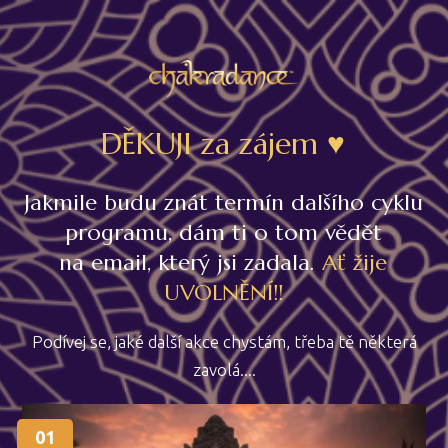
DĚKUJI za zájem ♥
Jakmile budu znát termín dalšího cyklu
programu, dám ti o tom vědět
na email, který jsi zadala.
Ať žije
UVOLNĚNÍ!!
Podívej se, jaké další akce chystám, třeba tě některá
zavolá....
01