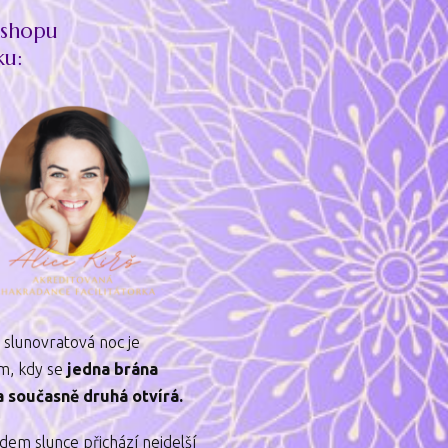
kshopu
ku:
 slunovratová noc je
m, kdy se
jedna brána
a současně druhá otvírá.
dem slunce přichází nejdelší