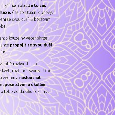
mnější noc roku.
Je to čas
flexe.
Čas spirituální obnovy.
ení se svou duší. S božstvím
ebe.
tento kouzelný večer skrze
dance
propojit se svou duší
vím.
 v sobě rozkvést jako
 květ, roztančit svou vnitřní
u vědmu a
naslouchat
m, poselstvím a úkolům
,
ro tebe do dalšího roku má.