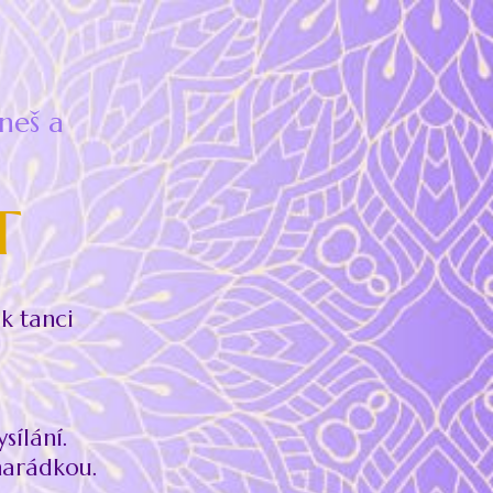
hneš a
T
k tanci
sílání.
marádkou.