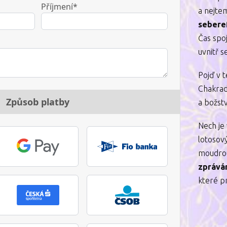
Příjmení*
a nejte
sebere
Čas spoj
uvnitř s
Pojď v 
Chakra
Způsob platby
a božst
Nech je
lotosový
moudro
zprává
které p