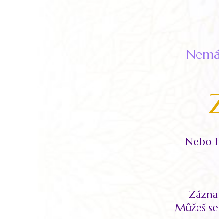
Nemáš
Nebo b
Záznam
Můžeš se