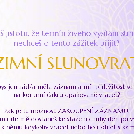
 jistotu, že termín živého vysílání sti
nechceš o tento zážitek přijít?
ZIMNÍ SLUNOVRA
ys jen rád/a měla záznam a mít příležitost se 
na korunní čakru opakovaně vracet?
Pak je tu možnost ZAKOUPENÍ ZÁZNAMU.
 ode mě dostaneš ke stažení druhý den po vy
 k němu kdykoliv vracet nebo ho i sdílet s ka