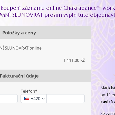
akoupení záznamu online Chakradance™ wor
MNÍ SLUNOVRAT prosím vyplň tuto objednáv
Položky a ceny
NÍ SLUNOVRAT online
1 111,00 Kč
Fakturační údaje
Magická
Telefon*
portále
+420
zavírá 
Se zápa