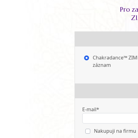
Pro z
ZI
Chakradance™ ZIM
záznam
E-mail*
Nakupuji na firmu