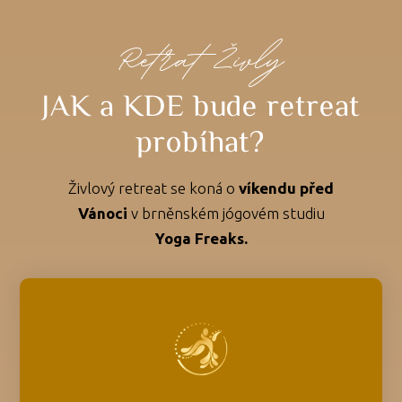
Retrat Živly
JAK a KDE bude retreat
probíhat?
Živlový retreat se koná o
víkendu před
Vánoci
v brněnském jógovém studiu
Yoga Freaks.