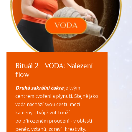
Rituál 2 - VODA: Nalezení
flow
Druhá sakrální čakra
je tvým
centrem tvoření a plynutí. Stejně jako
voda nachází svou cestu mezi
kameny, i tvůj život touží
po přirozeném proudění - v oblasti
peněz, vztahů, zdraví i kreativity.