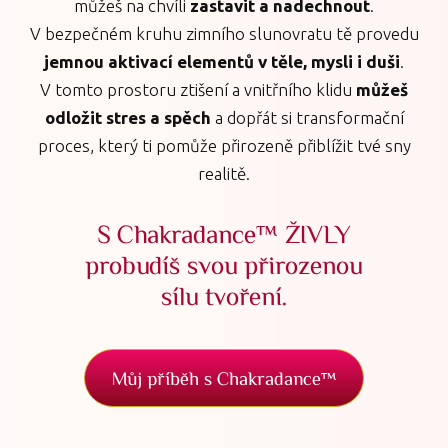
můžeš na chvíli
zastavit a nadechnout
.
V bezpečném kruhu zimního slunovratu tě provedu
jemnou aktivací elementů v těle, mysli i duši
.
V tomto prostoru ztišení a vnitřního klidu
můžeš
odložit stres a spěch
a dopřát si transformační
proces, který ti pomůže přirozeně přiblížit tvé sny
realitě.
S Chakradance™ ŽIVLY
probudíš svou přirozenou
sílu tvoření.
Můj příběh s Chakradance™