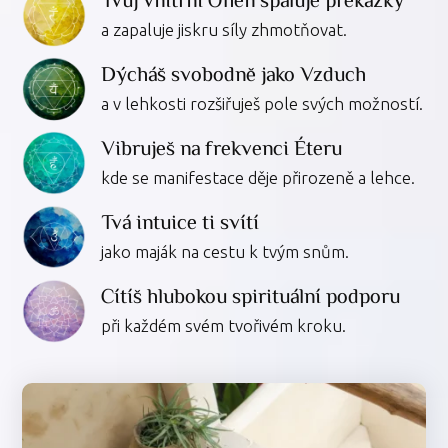
a zapaluje jiskru síly zhmotňovat.
Dýcháš svobodně jako Vzduch
a v lehkosti rozšiřuješ pole svých možností.
Vibruješ na frekvenci Éteru
kde se manifestace děje přirozeně a lehce.
Tvá intuice ti svítí
jako maják na cestu k tvým snům.
Cítíš hlubokou spirituální podporu
při každém svém tvořivém kroku.