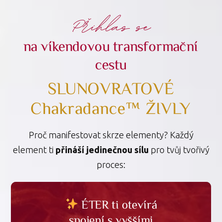
Přihlas se
na víkendovou transformační
cestu
SLUNOVRATOVÉ
Chakradance™ ŽIVLY
Proč manifestovat skrze elementy? Každý
element ti
přináší jedinečnou sílu
pro tvůj tvořivý
proces:
OHEŇ ti dává energii
VODA jim poskytuje
VZDUCH ti pomáhá
SPIRIT tě propojuje
SVĚTLO přináší
ÉTER ti otevírá
ZEMĚ ti dává
s božskou podporou, díky
rozšiřovat tvé možnosti
jasnost a vedení na tvé
stabilitu a zakořenění
spojení s vyššími
a odvahu k akci.
výživnou vláhu