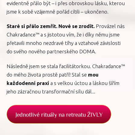
evidentně přálo být – i přes obrovskou lásku, kterou
jsme k sobě vzájemně pořád cítili – ukončeno.
Staré si přálo zemřít. Nové se zrodit.
Provázel nás
Chakradance™ a s jistotou vím, že i díky němu jsme
přetavili mnoho nezdravé tíhy a vztahové závislosti
do svého nového partnerského DOMA.
Následně jsem se stala facilitátorkou. Chakradance™
do mého života prostě patří! Stal se
mou
každodenní praxí
a s velkou úctou a láskou šířím
jeho zázračnou transformační sílu dál...
Jednotlivé rituály na retreatu ŽIVLY