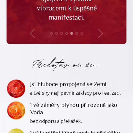
které nejsi na svůj život
vibracemi k úspěšné
a vidět nové cesty.
a přirozené flow.
tvých záměrů.
cestě.
manifestaci.
sama.
Představ si, že...
Jsi hluboce propojená se Zemí
a tvé sny mají pevné základy pro realizaci.
Tvé záměry plynou přirozeně jako
Voda
bez odporu a překážek.
Tvůj vnitřní Oheň spaluje překážky