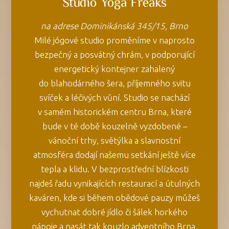
Studio Yoga Freaks
na adrese Dominikánská 345/15, Brno
Milé jógové studio proměníme v naprosto
bezpečný a posvátný chrám, v podporující
energetický kontejner zahalený
do blahodárného šera, příjemného svitu
svíček a léčivých vůní. Studio se nachází
v samém historickém centru Brna, které
bude v té době kouzelně vyzdobené –
vánoční trhy, světýlka a slavnostní
atmosféra dodají našemu setkání ještě více
tepla a klidu. V bezprostřední blízkosti
najdeš řadu vynikajících restaurací a útulných
kaváren, kde si během obědové pauzy můžeš
vychutnat dobré jídlo či šálek horkého
nápoje a nasát tak kouzlo adventního Brna.