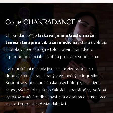
Co je CHAKRADANCE™
Chakradance™ je
laskavá, jemná trasformační
taneční terapie a vibrační medicína,
která uvolňuje
zablokovanou energii v těle a otvírá nám dveře
k plného potenciálu života a prožívání sebe sama.
Tato unikátní metoda je elixírem života. Je jako
duhový koktejl namíchaný z výjimečných ingrediencí.
Snoubí se v něm jungiánská psychologie, intuitivní
tanec, východní nauka o čakrách, speciálně vytvořená
vysokovibrační hudba, mystická vizualizace a meditace
a arte-terapeutické Mandala Art.