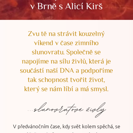
v Brně s Alicí Kirš
Zvu tě na strávit kouzelný
víkend v čase zimního
slunovratu. Společně se
napojíme na sílu živlů, která je
součástí naší DNA a podpoříme
tak schopnost tvořit život,
který se nám líbí a má smysl.
...slunovratové živly
V předvánočním čase, kdy svět kolem spěchá, se