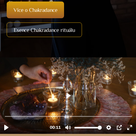
Více o Chakradance
Esence Chakradance rituálu