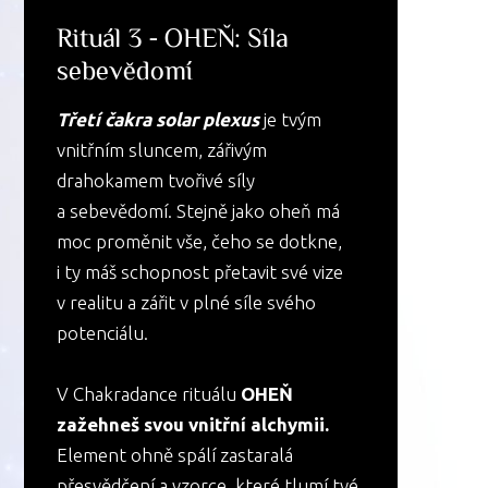
Rituál 3 - OHEŇ: Síla
sebevědomí
Třetí čakra solar plexus
je tvým
vnitřním sluncem, zářivým
drahokamem tvořivé síly
a sebevědomí. Stejně jako oheň má
moc proměnit vše, čeho se dotkne,
i ty máš schopnost přetavit své vize
v realitu a zářit v plné síle svého
potenciálu.
V Chakradance rituálu
OHEŇ
zažehneš svou vnitřní alchymii.
Element ohně spálí zastaralá
přesvědčení a vzorce, které tlumí tvé