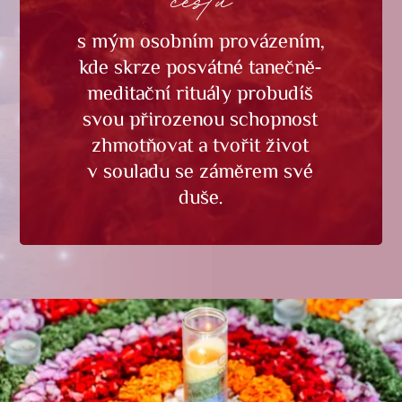
s mým osobním provázením,
kde skrze posvátné tanečně-
meditační rituály probudíš
svou přirozenou schopnost
zhmotňovat a tvořit život
v souladu se záměrem své
duše.