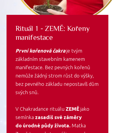
Rituál 1 - ZEMĚ: Kořeny
manifestace
První kořenová čakra
je tvým
základním stavebním kamenem
manifestace. Bez pevných kořenů
nemůže žádný strom růst do výšky,
bez pevného základu nepostavíš dům
svých snů.
V Chakradance rituálu
ZEMĚ
jako
semínka
zasadíš své záměry
do úrodné půdy života.
Matka