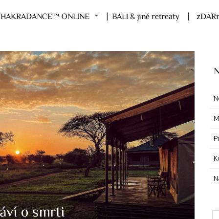
HAKRADANCE™ ONLINE
BALI & jiné retreaty
zDARm
N
N
M
P
K
N
áví o smrti