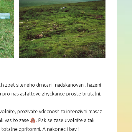
2h zpet sileneho drncani, nadskanovani, hazeni
u pro nas asfaltove zhyckance proste brutalni. ⁣
volnite, prozivate vdecnost za intenzivni masaz
ak vas to zase
. Pak se zase uvolnite a tak
otalne zpritomni. A nakonec i bavi!⁣