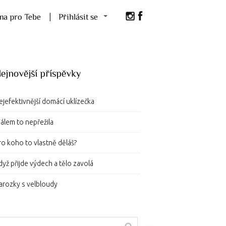
a pro Tebe
Přihlásit se
ejnovější příspěvky
ejefektivnější domácí uklízečka
álem to nepřežila
ro koho to vlastně děláš?
dyž přijde výdech a tělo zavolá
arozky s velbloudy