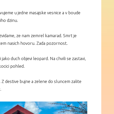
vujeme u jedne masajske vesnice a v boude
ho dzinu.⁣
dozvidame, ze nam zemrel kamarad. Smrt je
em nasich hovoru. Zada pozornost.⁣
jako duch objevi leopard. Na chvili se zastavi,
ocici pohled. ⁣
 Z destive bujne a zelene do sluncem zalite
⁣