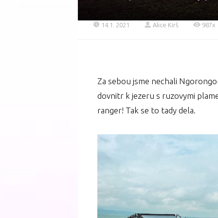
14.1. 2021
Alice Kirš
987x
Za sebou jsme nechali Ngorongoro
dovnitr k jezeru s ruzovymi plam
ranger! Tak se to tady dela.⁣