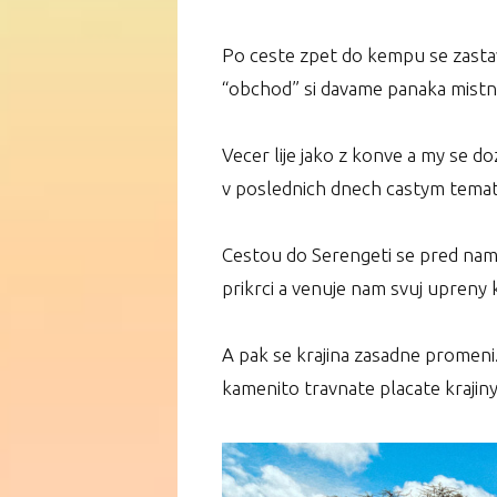
Po ceste zpet do kempu se zasta
“obchod” si davame panaka mistni
Vecer lije jako z konve a my se 
v poslednich dnech castym temat
Cestou do Serengeti se pred nami 
prikrci a venuje nam svuj upreny k
A pak se krajina zasadne promeni.
kamenito travnate placate krajiny.